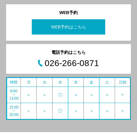
WEB予約
WEB予約はこちら
電話予約はこちら
026-266-0871
時間
月
火
水
木
金
土
日祝
9:00
~
○
○
◯
○
○
○
×
13:00
15:00
~
○
○
◯
○
○
○
×
20:00