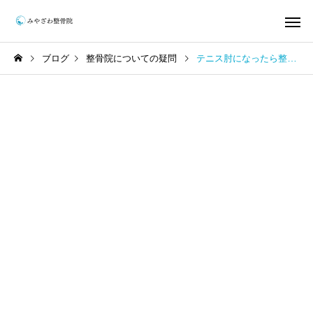
ブログ
整骨院についての疑問
テニス肘になったら整形外科と整骨院どっちに行けばいいの？
保険施術
整体