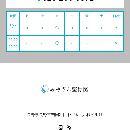
時間
月
火
水
木
金
土
日祝
9:00
~
○
○
◯
○
○
○
×
13:00
15:00
~
○
○
◯
○
○
○
×
20:00
長野県長野市吉田2丁目4-45 大和ビル1F