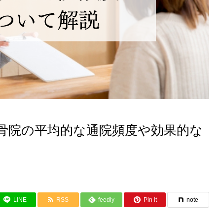
骨院の平均的な通院頻度や効果的な
LINE
RSS
feedly
Pin it
note