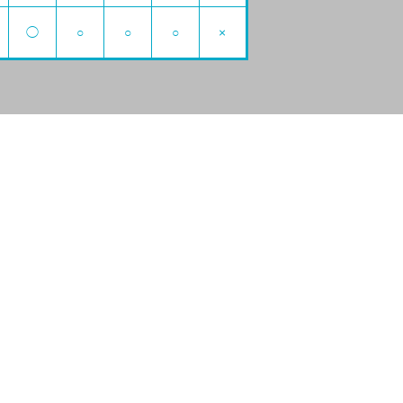
◯
○
○
○
×