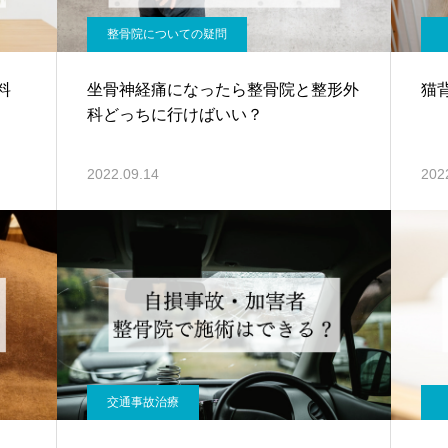
整骨院についての疑問
料
坐骨神経痛になったら整骨院と整形外
猫
科どっちに行けばいい？
2022.09.14
202
交通事故治療