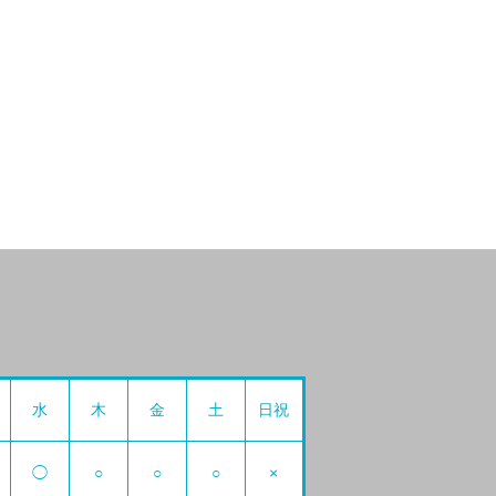
水
木
金
土
日祝
◯
○
○
○
×