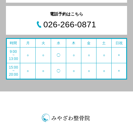
電話予約はこちら
026-266-0871
時間
月
火
水
木
金
土
日祝
9:00
~
○
○
◯
○
○
○
×
13:00
15:00
~
○
○
◯
○
○
○
×
20:00